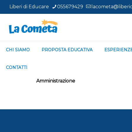
Liberi di Educare
055679429
lacometa@liberid
CHI SIAMO
PROPOSTA EDUCATIVA
ESPERIENZ
CONTATTI
Amministrazione