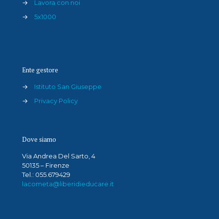
→
Lavora con noi
→
5x1000
Ente gestore
→
Istituto San Giuseppe
→
Privacy Policy
Dove siamo
Via Andrea Del Sarto, 4
50135 – Firenze
Tel.: 055.679429
lacometa@liberidieducare.it